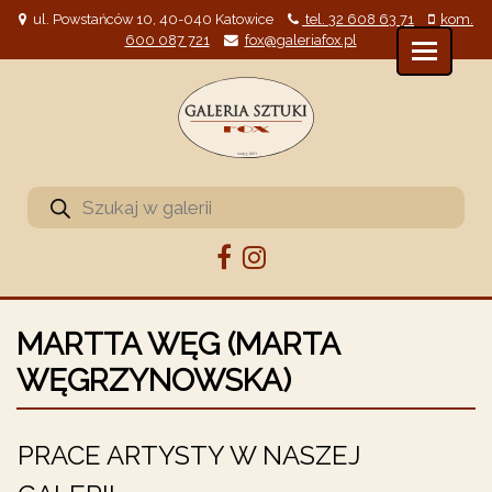
ul. Powstańców 10, 40-040 Katowice
tel. 32 608 63 71
kom.
600 087 721
fox@galeriafox.pl
Wyszukiwarka
produktów
MARTTA WĘG (MARTA
WĘGRZYNOWSKA)
PRACE ARTYSTY W NASZEJ