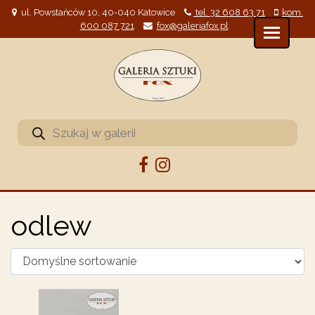
ul. Powstańców 10, 40-040 Katowice
tel. 32 608 63 71
kom.
600 087 721
fox@galeriafox.pl
Wyszukiwarka
produktów
odlew