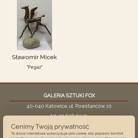
Sławomir Micek
"Pegaz"
GALERIA SZTUKI FOX
40-040 Katowice, ul. Powstańców 10
tel. 32 608 63 71
Cenimy Twoją prywatność
kom. 600 087 721
Ta strona internetowa wykorzystuje pliki cookie, aby poprawić komfort
fox@galeriafox.pl