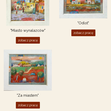
"Odlot"
"Miasto wynalazców"
zobacz pracę
zobacz pracę
"Za miastem"
zobacz pracę