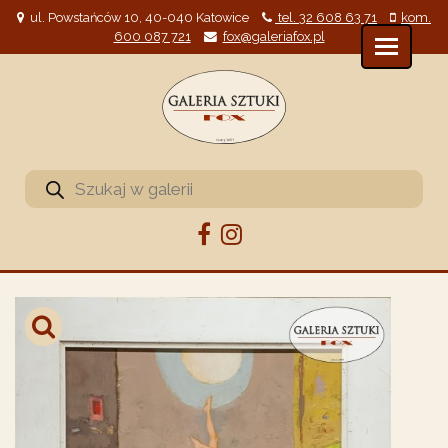
ul. Powstańców 10, 40-040 Katowice
tel. 32 608 63 71
kom.
600 087 721
fox@galeriafox.pl
Wyszukiwarka
produktów