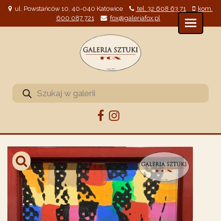
ul. Powstańców 10, 40-040 Katowice
tel. 32 608 63 71
kom.
600 087 721
fox@galeriafox.pl
Wyszukiwarka
produktów